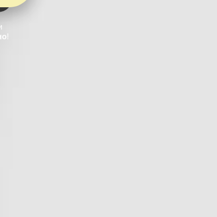
и
но
!