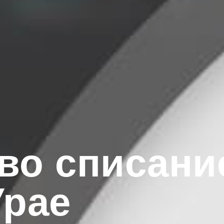
во списани
Урае