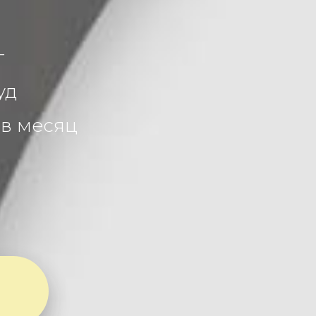
г
уд
 в месяц